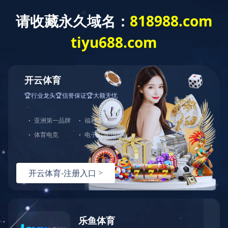
法律法规
行业标准
政策文件
其他资料
下载专区
GBZ 159-2004 工作场所空气中有害物质监测的采样规范
乐鱼在线登录官网：2013-02-02 08:47:34 浏览次数：1038
文件下载:
1359794387.pdf