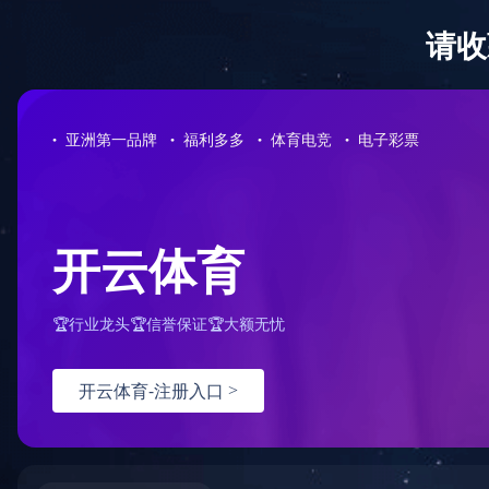
网站首页
乐鱼（中国）
服务
服务项目
服务流程
项目公示
项目公示
用人单位名称