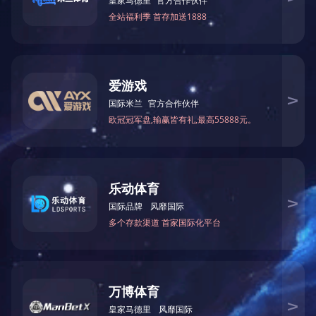
乐鱼在线登录官网