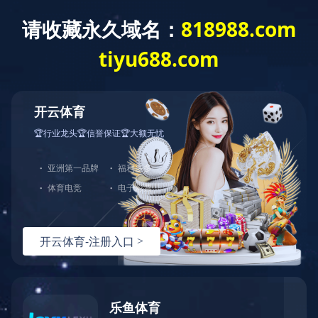
服务项目
服务流程
项目公示
易县金星石制工艺品厂定期检测
乐鱼在线登录官网：2025-09-10 16:07:25 浏览次数：17
用人单位名称
易县金星石制工艺品厂
用人单位注册
河北省-保定市-易县-陈旺村
地址
联系人
陈旺国
报告名称及编
易县金星石制工艺品厂/322025DQ0289
号
尤焕菊、刘琳辉、陈立红、蔡倩伟、柴英辉、马跃、王磊、李
项目组人员