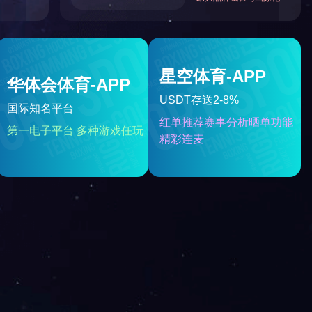
乐鱼在线登录官网
电话：0312-6783309