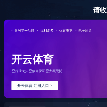
网站首页
乐鱼（中国）
服务
服务项目
服务流程
项目公示
项目公示
用人单位名称