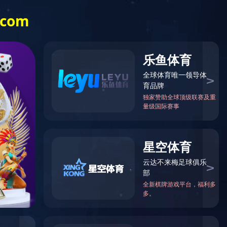
服务热线：
0312-6783309
户服务
诚聘英才
联系我们
您的位置：
首页
> 服务介绍 >
项目公示