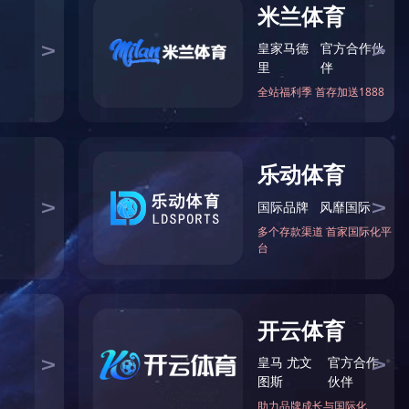
、马跃、刘超、刘成亮
周莉
周岁平