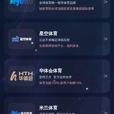
号
项目组
尤焕菊、毛国华、陈立红、王磊、柴英辉、马彩芹、董慧、杨靖、王
人员
志玲、马跃、蔡倩伟、李智、刘超、解超超、洪福磊
现场调
洪福磊、毛国华
查人员
现场调
2025-08-05
用人单位陪同人
王东峰
查时间
采样与
测量人
解超超、刘超、陈立红、李智
员
采样与
测量时
2025-08-21
用人单位陪同人
王东峰
间