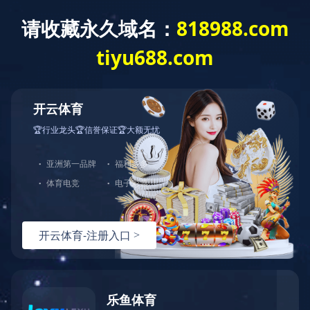
服务项目
服务流程
项目公示
北新集团建材股份有限公司涿州分公司定期检测
乐鱼在线登录官网：2025-09-23 16:52:02 浏览次数：15
用人单
北新集团建材股份有限公司涿州分公司
位名称
用人单
位注册
河北省-保定市-涿州市-开发区北新工业区
地址
联系人
王海莲
报告名
称及编
北新集团建材股份有限公司涿州分公司/322025DQ0299