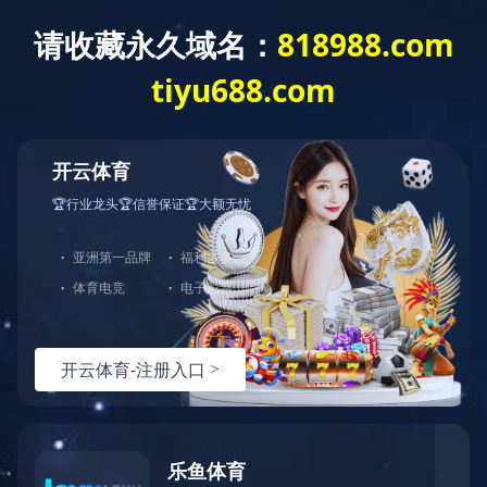
服务项目
服务流程
项目公示
信息标题
河北晨升塑胶制品有限公司定期检测
·
中铁建设集团建筑发展有限公司定期检测
·
葛洲坝水务（保定）有限公司雄县分公司定期检测
·
高碑店市新腾飞革业有限公司定期检测
·
保定市宏堃砼业有限公司定期检测
·
高碑店市盛达瑞斯皮革制品有限公司定期检测
·