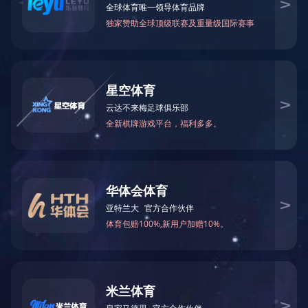
高碑店白象食品有限公司定期检测
·
保定市森威机械制造有限公司定期检测
·
河北科力远混合储能技术有限公司年产2GWh储能系统集成项目
·
职业病危害预评价
北京同仁堂股份集团（安国）中药材物流有限公司安国物流新建
·
库房项目职业病危害预评价
上一页
[1]
[2]
[3]
[4]
[5]
[6]
[7]
[8]
[9]
[10]
下一页
后 11-20 页
共
3059 条记录,
10 条 / 每
页, 共
306 页
乐鱼在线登录官网
电话：0312-6783309
邮编：071000